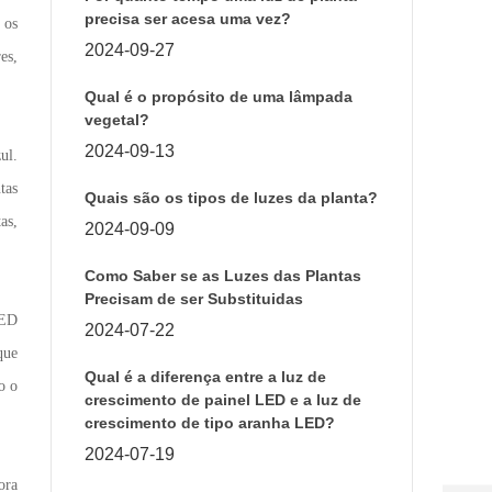
precisa ser acesa uma vez?
 os
2024-09-27
es,
Qual é o propósito de uma lâmpada
vegetal?
2024-09-13
ul.
tas
Quais são os tipos de luzes da planta?
as,
2024-09-09
Como Saber se as Luzes das Plantas
Precisam de ser Substituidas
LED
2024-07-22
que
Linha
Qual é a diferença entre a luz de
o o
de
crescimento de painel LED e a luz de
aten
crescimento de tipo aranha LED?
ao cl
2024-07-19
+86
133
ora