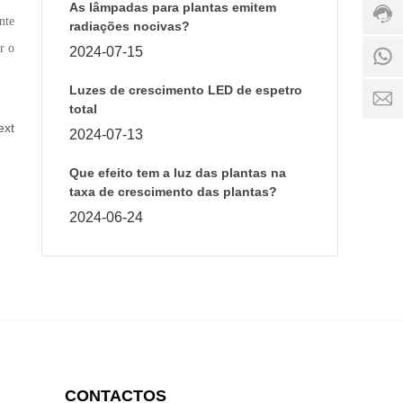
9236
As lâmpadas para plantas emitem
nte
4389
radiações nocivas?
+
Hora
1
r o
2024-07-15
de
9
servi
4
Luzes de crescimento LED de espetro
8:00
n
total
-
ext
20:0
2024-07-13
Que efeito tem a luz das plantas na
taxa de crescimento das plantas?
2024-06-24
CONTACTOS