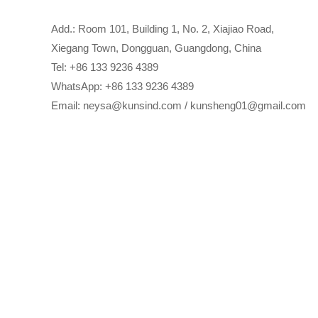
Add.: Room 101, Building 1, No. 2, Xiajiao Road,
Xiegang Town, Dongguan, Guangdong, China
Tel:
+86 133 9236 4389
WhatsApp: +86 133 9236 4389
Email:
neysa@kunsind.com
/
kunsheng01@gmail.com